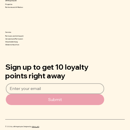
allthingsdaysie
Projekte
Referral und Affiliates
Service
Retoure und Umtausch
Versand und Retouren
Waschanleitung
Widerrufsbutton
Sign up to get 10 loyalty
points right away
Submit
© 2026 by allthingsdaysie. Designed by
eliena_arts