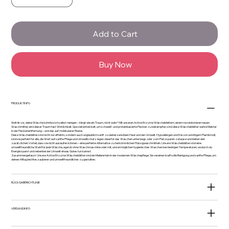
Add to Cart
Buy Now
PRODUKTINFO
Stell dir vor, deine Wäsche könnte sich selbst reinigen – klingt wie ein Traum, nicht wahr? Mit unseren Active Enzyme Wäscheblättern, einem revolutionären neuen
Waschmittel, wird dieser Traum fast Wirklichkeit. Speziell entwickelt, um schweiß- und proteinbasierte Flecken zu bekämpfen, sind diese Wäscheblätter wahre Meister
in der Fleckenentfernung – und das auf molekularer Ebene.
Diese Wäscheblätter sind nicht nur effektiv, sondern auch unglaublich sanft zu deiner sensiblen Haut und der Umwelt. Hypoallergen und frei von unnötigem Plastikmüll,
sind sie perfekt für alle, die Wert auf sanfte Pflege und Umweltschutz legen. Ideal für das Waschen unterwegs oder zum Platzsparen zuhause und bieten den
zusätzlichen Vorteil, dass sie nicht auslaufen können – eine perfekte Alternative zu herkömmlichen Flüssigwaschmitteln. Unsere Wäscheblätter sind eine
umweltfreundliche Wahl für jede Wäsche, egal ob ohne Waschmaschine oder mit, und ermöglichen hygienisches Waschen bei niedrigen Temperaturen, wodurch du
Energie sparst und nebenbei der Umwelt etwas Gutes tun kannst.
Zusammengefasst: Unsere Active Enzyme Wäscheblätter sind ein Meilenstein in der modernen Wäschepflege. Sie vereinen kraftvolle Reinigung und sanfte Pflege, um
deinen Alltag leichter, sauberer und umweltfreundlicher zu gestalten.
RÜCKGABERICHTLINIE
VERSANDINFO