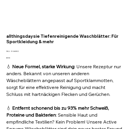
allthingsdaysie Tiefenreinigende Waschblätter: Für
Sportkleidung & mehr
SKU
SKU:
01-060002
01-
060002
Price
€9.90
💧
Neue Formel, starke Wirkung
: Unsere Rezeptur nur
anders. Bekannt von unseren anderen
Wäscheblättern angepasst auf Sportklammotten,
sorgt für eine effektivere Reinigung und macht
Schluss mit hartnäckigen Flecken und Gerüchen.
💧
Entfernt schonend bis zu 93% mehr Schweiß,
Proteine und Bakterien
: Sensible Haut und
empfindliche Textilien? Kein Problem! Unsere Active
Enzyme Wäscheblätter sind dein neuer bester Freund