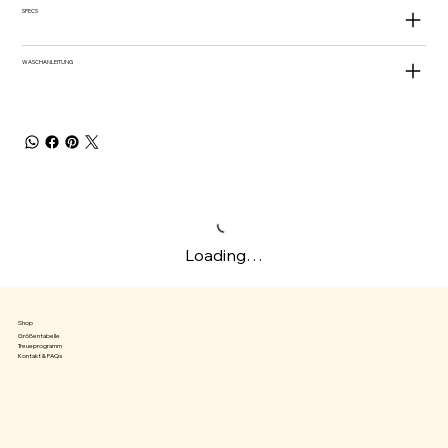
SPECS
WASCHANLEITUNG
Loading…
Shop
Größentabelle
Treueprogramm
Kontakt & FAQs